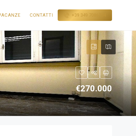
+39 349 7086754
VACANZE
CONTATTI
€270.000