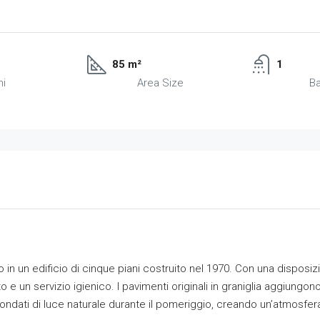
85 m²
1
ni
Area Size
B
 in un edificio di cinque piani costruito nel 1970. Con una disposizi
to e un servizio igienico. I pavimenti originali in graniglia aggiungo
nondati di luce naturale durante il pomeriggio, creando un’atmosfera