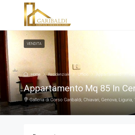
VENDITA
Home
Residenziale
Ufficio
Appartamento
App
Appartamento Mq 85 In Cent
Galleria di Corso Garibaldi, Chiavari, Genova, Liguria, 