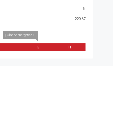
G
229,67
| Classe energetica G
F
G
H