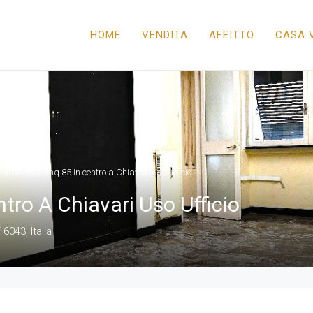
HOME
VENDITA
AFFITTO
CASA 
artamento mq 85 in centro a Chiavari uso ufficio
ro A Chiavari Uso Ufficio
16043, Italia