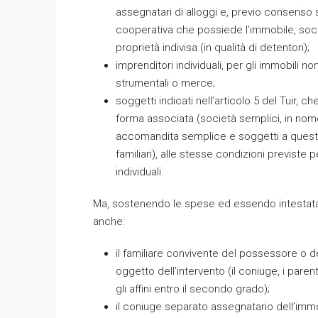
assegnatari di alloggi e, previo consenso s
cooperativa che possiede l’immobile, soci
proprietà indivisa (in qualità di detentori);
imprenditori individuali, per gli immobili non 
strumentali o merce;
soggetti indicati nell’articolo 5 del Tuir, c
forma associata (società semplici, in nome 
accomandita semplice e soggetti a questi
familiari), alle stesse condizioni previste p
individuali.
Ma, sostenendo le spese ed essendo intestatari 
anche:
il familiare convivente del possessore o d
oggetto dell’intervento (il coniuge, i parent
gli affini entro il secondo grado);
il coniuge separato assegnatario dell’immob