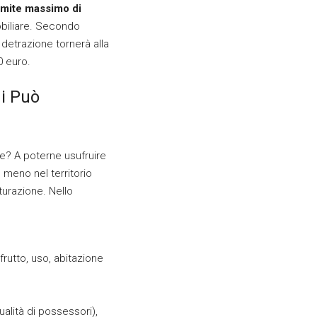
imite massimo di
biliare. Secondo
 detrazione tornerà alla
0 euro.
hi Può
le? A poterne usufruire
o meno nel territorio
turazione. Nello
ufrutto, uso, abitazione
ualità di possessori),