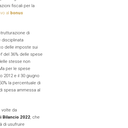
zioni fiscali per la
ivo al
bonus
trutturazione di
è disciplinata
ico delle imposte sui
pef del 36% delle spese
elle stesse non
 Ma per le spese
o 2012 e il 30 giugno
 50% la percentuale di
 di spesa ammessa al
 volte da
i Bilancio 2022
, che
à di usufruire