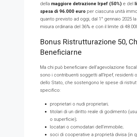
della
maggiore detrazione Irpef (50%)
e del
l
spesa di 96.000 euro
per ciascuna unità immo
quanto previsto ad oggi, dal 1° gennaio 2025 la
misura ordinaria del 36% e con il limite di 48.00
Bonus Ristrutturazione 50, C
Beneficiarne
Ma chi può beneficiare dell’agevolazione fisca
sono i contribuenti soggetti all’Irpef, residenti 
dello Stato, che sostengono le spese di ristrut
specifico:
proprietari o nudi proprietari;
titolari di un diritto reale di godimento (us
o superficie);
locatari o comodatari dell’immobile;
soci di cooperative a proprietà divisa (in q