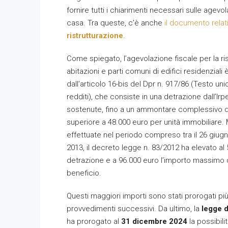
fornire tutti i chiarimenti necessari sulle agevola
casa. Tra queste, c’è anche
il documento relat
ristrutturazione
.
Come spiegato, l’agevolazione fiscale per la ris
abitazioni e parti comuni di edifici residenziali 
dall’articolo 16-bis del Dpr n. 917/86 (Testo un
redditi), che consiste in una detrazione dall’Ir
sostenute, fino a un ammontare complessivo d
superiore a 48.000 euro per unità immobiliare.
effettuate nel periodo compreso tra il 26 giugn
2013, il decreto legge n. 83/2012 ha elevato al
detrazione e a 96.000 euro l’importo massimo
beneficio.
Questi maggiori importi sono stati prorogati più
provvedimenti successivi. Da ultimo, la
legge d
ha prorogato al
31 dicembre 2024
la possibilit