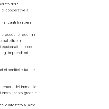
critto della
 di cooperative a
rientranti fra i beni
he producono redditi in
collettivo, in
 equiparati, imprese
er gli imprenditori
di bonifici e fatture,
etentore dell’immobile
i entro il terzo grado e
ile intestato all’altro