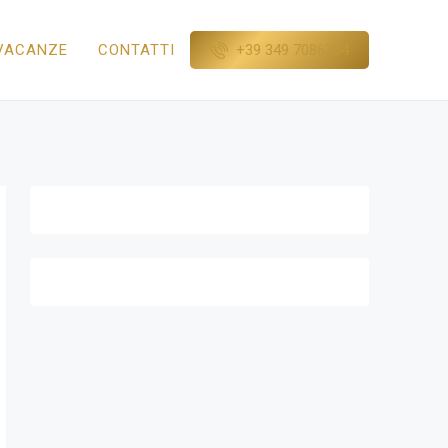
+39 349 7086754
VACANZE
CONTATTI