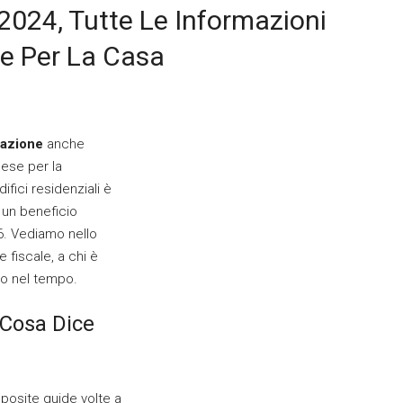
2024, Tutte Le Informazioni
le Per La Casa
razione
anche
pese per la
ifici residenziali è
i un beneficio
86. Vediamo nello
 fiscale, a chi è
to nel tempo.
 Cosa Dice
pposite guide volte a