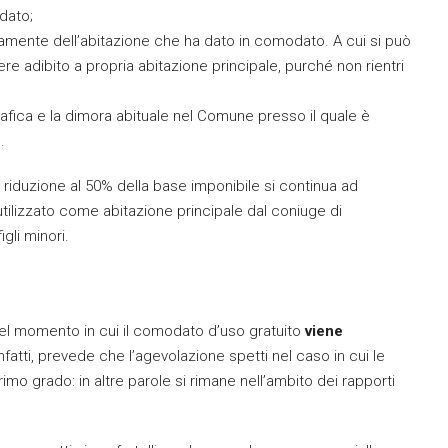
dato;
amente dell’abitazione che ha dato in comodato. A cui si può
 adibito a propria abitazione principale, purché non rientri
fica e la dimora abituale nel Comune presso il quale è
.
 riduzione al 50% della base imponibile si continua ad
tilizzato come abitazione principale dal coniuge di
gli minori.
 nel momento in cui il comodato d’uso gratuito
viene
nfatti, prevede che l’agevolazione spetti nel caso in cui le
primo grado: in altre parole si rimane nell’ambito dei rapporti