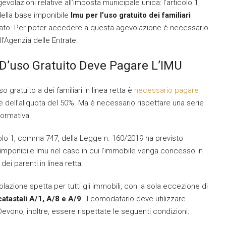
volazioni relative all’imposta municipale unica: l’articolo 1,
ella base imponibile
Imu per l’uso gratuito dei familiari
to. Per poter accedere a questa agevolazione è necessario
l’Agenzia delle Entrate.
D’uso Gratuito Deve Pagare L’IMU
ratuito a dei familiari in linea retta è
necessario pagare
e dell’aliquota del 50%. Ma è necessario rispettare una serie
normativa.
icolo 1, comma 747, della Legge n. 160/2019 ha previsto
imponibile Imu nel caso in cui l’immobile venga concesso in
i parenti in linea retta.
azione spetta per tutti gli immobili, con la sola eccezione di
atastali A/1, A/8 e A/9
. Il comodatario deve utilizzare
evono, inoltre, essere rispettate le seguenti condizioni: