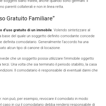
due soggetti siano fratelli, anche quando sono germani. Il
 parenti collaterali e non in linea retta.
so Gratuito Familiare”
 d’uso gratuito di un immobile
. Volendo sintetizzare al
sulla base del quale un soggetto definito comodante concede
ene definita comodatario. Generalmente l’accordo ha una
ato alcun tipo di canone di locazione.
 prevede che un soggetto possa utilizzare l’immobile oggetto
erzi. Una volta che sia terminato il periodo stabilito, la casa
dizioni. Il comodatario è responsabile di eventuali danni che
e: non può, per esempio, revocare il comodato in modo
el caso in cui il comodatario debba rendersi responsabile di