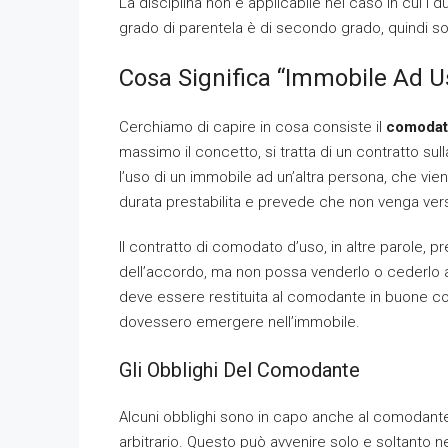
La disciplina non è applicabile nel caso in cui i 
grado di parentela è di secondo grado, quindi sono
Cosa Significa “immobile Ad U
Cerchiamo di capire in cosa consiste il
comodato
massimo il concetto, si tratta di un contratto 
l’uso di un immobile ad un’altra persona, che vi
durata prestabilita e prevede che non venga vers
Il contratto di comodato d’uso, in altre parole,
dell’accordo, ma non possa venderlo o cederlo a t
deve essere restituita al comodante in buone con
dovessero emergere nell’immobile.
Gli Obblighi Del Comodante
Alcuni obblighi sono in capo anche al comodant
arbitrario. Questo può avvenire solo e soltanto n