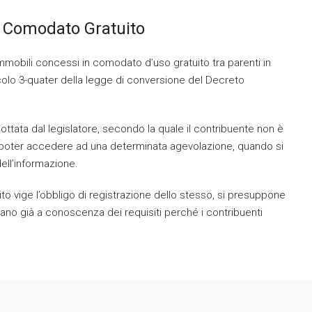
r Comodato Gratuito
immobili concessi in comodato d’uso gratuito tra parenti in
ticolo 3-quater della legge di conversione del Decreto
tata dal legislatore, secondo la quale il contribuente non è
er poter accedere ad una determinata agevolazione, quando si
ll’informazione.
to vige l’obbligo di registrazione dello stesso, si presuppone
 siano già a conoscenza dei requisiti perché i contribuenti